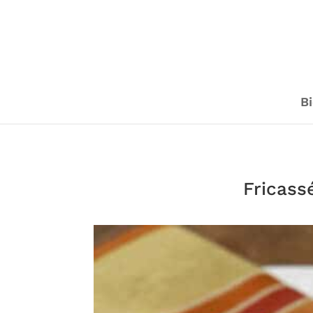
Bi
Fricass