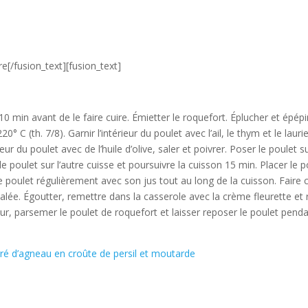
re[/fusion_text][fusion_text]
 10 min avant de le faire cuire. Émietter le roquefort. Éplucher et épép
20° C (th. 7/8). Garnir l’intérieur du poulet avec l’ail, le thym et le laur
eur du poulet avec de l’huile d’olive, saler et poivrer. Poser le poulet
 poulet sur l’autre cuisse et poursuivre la cuisson 15 min. Placer le po
le poulet régulièrement avec son jus tout au long de la cuisson. Faire c
alée. Égoutter, remettre dans la casserole avec la crème fleurette et ré
ur, parsemer le poulet de roquefort et laisser reposer le poulet penda
rré d’agneau en croûte de persil et moutarde