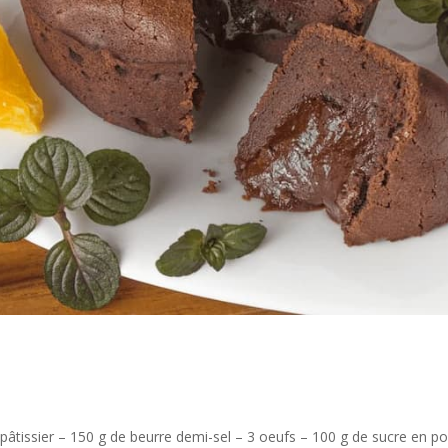
pâtissier – 150 g de beurre demi-sel – 3 oeufs – 100 g de sucre en p