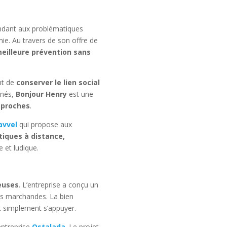
ndant aux problématiques
ie. Au travers de son offre de
eilleure prévention sans
nt de
conserver le lien social
inés,
Bonjour Henry
est une
s proches
.
avvel
qui propose aux
tiques à distance,
e et ludique.
euses
. L’entreprise a conçu un
ies marchandes. La bien
ut simplement s’appuyer.
’entreprise
Ostalada
. Le projet