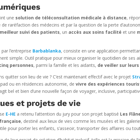
numériques
int une
solution de téléconsultation médicale à distance
, répo
e de raréfaction des médecins et par la question de la perte d’autonom
meilleur suivi des patients
, un
accès aux soins facilité
et une
m
é par l’entreprise
Barbablanka
, consiste en une application permetta
ment simple. Outil pratique pour mieux organiser le quotidien de ses a
 cinq personnes
, parmi la famille et les aidants,
de veiller sur leur
s quitter son lieu de vie ? C’est maintenant effectif avec le projet
Str
hpad ou en résidences autonomie, de
vivre des expériences touris
 s’agit bel et bien d’une nouvelle façon de voyager, inclusive, participativ
ues et projets de vie
ise
E-HE
a retenu l’attention du jury pour son projet baptisé
Les Flân
 française
, destiné aux lieux de vies comme les musées et les galer
le pour porter les enfants, s’asseoir, transporter des affaires ou to
e de leur projet de création d’habitat inclusif, telle est la mission de l