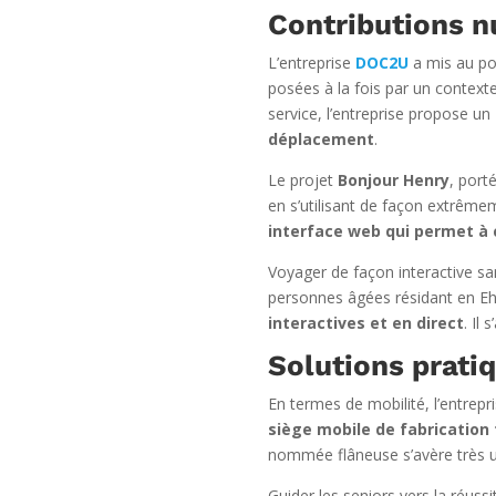
Contributions 
L’entreprise
DOC2U
a mis au po
posées à la fois par un context
service, l’entreprise propose un
déplacement
.
Le projet
Bonjour Henry
, port
en s’utilisant de façon extrême
interface web qui permet à
Voyager de façon interactive san
personnes âgées résidant en E
interactives et en direct
. Il
Solutions pratiq
En termes de mobilité, l’entrepr
siège mobile de fabrication
nommée flâneuse s’avère très uti
Guider les seniors vers la réussit