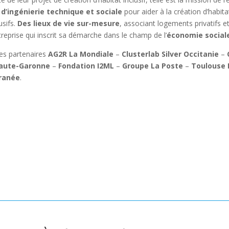
 d’ingénierie technique et sociale
pour aider à la création d’habit
usifs.
Des lieux de vie sur-mesure
, associant logements privatifs
ntreprise qui inscrit sa démarche dans le champ de l’
économie sociale
es partenaires
AG2R La Mondiale
–
Clusterlab Silver Occitanie
–
Haute-Garonne
–
Fondation I2ML
–
Groupe La Poste
–
Toulouse 
ranée
.