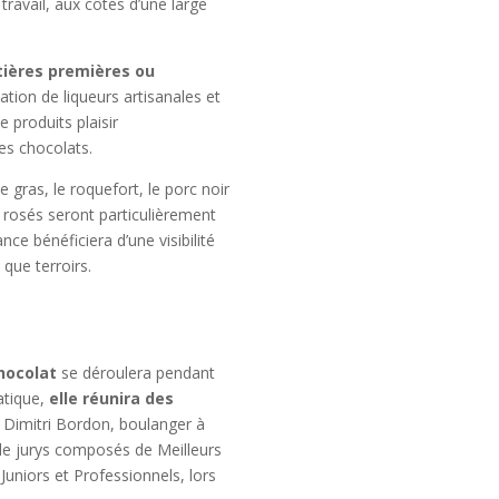
travail, aux côtés d’une large
ières premières ou
ation de liqueurs artisanales et
e produits plaisir
les chocolats.
ie gras, le roquefort, le porc noir
 rosés seront particulièrement
 bénéficiera d’une visibilité
 que terroirs.
hocolat
se déroulera pendant
matique,
elle réunira des
̀ Dimitri Bordon, boulanger à
 de jurys composés de Meilleurs
Juniors et Professionnels, lors