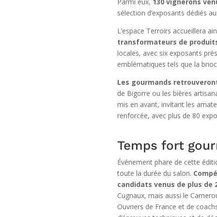
Parmi eux,
130 vignerons venu
sélection d’exposants dédiés aux
L’espace Terroirs accueillera ai
transformateurs de produit
locales, avec six exposants prés
emblématiques tels que la brioc
Les gourmands retrouveront 
de Bigorre ou les bières artisan
mis en avant, invitant les amateu
renforcée, avec plus de 80 expos
Temps fort gou
Événement phare de cette éditi
toute la durée du salon.
Compé
candidats venus de plus de 
Cugnaux, mais aussi le Cameroun,
Ouvriers de France et de coachs 