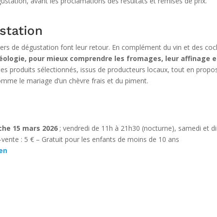
gustation, avant les proclamations des résultats et remises de prix.
ustation
iers de dégustation font leur retour. En complément du vin et des coc
séologie, pour mieux comprendre les fromages, leur affinage 
́ des produits sélectionnés, issus de producteurs locaux, tout en prop
mme le mariage d’un chèvre frais et du piment.
che 15 mars 2026
; vendredi de 11h à 21h30 (nocturne), samedi et d
é-vente : 5 € – Gratuit pour les enfants de moins de 10 ans
ien