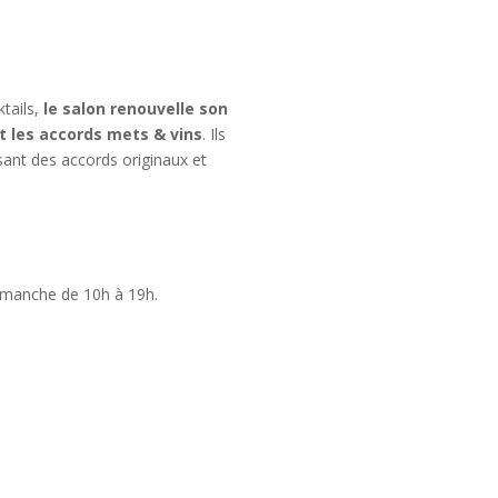
ktails,
le salon renouvelle son
et les accords mets & vins
. Ils
osant des accords originaux et
imanche de 10h à 19h.