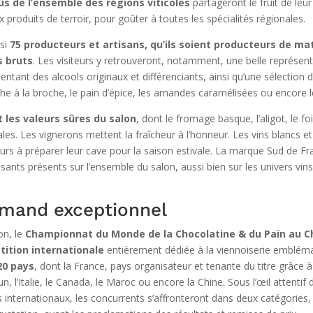
s de l’ensemble des régions viticoles
partageront le fruit de leur 
 produits de terroir, pour goûter à toutes les spécialités régionales.
nsi
75 producteurs et artisans, qu’ils soient producteurs de mat
s bruts
. Les visiteurs y retrouveront, notamment, une belle représent
entant des alcools originaux et différenciants, ainsi qu’une sélection d
he à la broche, le pain d’épice, les amandes caramélisées ou encore 
les valeurs sûres du salon
, dont le fromage basque, l’aligot, le fo
ales. Les vignerons mettent la fraîcheur à l’honneur. Les vins blancs et
rs à préparer leur cave pour la saison estivale. La marque Sud de France
ants présents sur l’ensemble du salon, aussi bien sur les univers vins
rmand exceptionnel
on, le
Championnat du Monde de la Chocolatine & du Pain au C
tition internationale
entièrement dédiée à la viennoiserie emblé
20 pays
, dont la France, pays organisateur et tenante du titre grâce a
 l’Italie, le Canada, le Maroc ou encore la Chine. Sous l’œil attentif
internationaux, les concurrents s’affronteront dans deux catégories, 