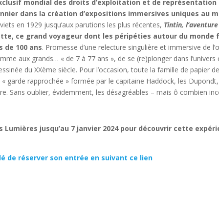
xclusif mondial des droits d’exploitation et de représentation 
ionnier dans la création d’expositions immersives uniques au 
oviets en 1929 jusqu’aux parutions les plus récentes,
Tintin, l’aventur
pette, ce grand voyageur dont les péripéties autour du monde f
̀s de 100 ans
. Promesse d’une relecture singulière et immersive de l’
me aux grands… « de 7 à 77 ans », de se (re)plonger dans l’univers cre
sinée du XXème siècle. Pour l’occasion, toute la famille de papier de 
̀le « garde rapprochée » formée par le capitaine Haddock, les Dupondt
re. Sans oublier, évidemment, les désagréables – mais ô combien i
Lumières jusqu’au 7 janvier 2024 pour découvrir cette expér
 de réserver son entrée en suivant ce lien