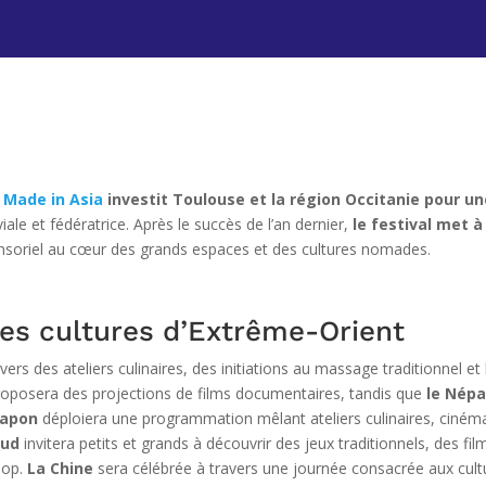
l Made in Asia
investit Toulouse et la région Occitanie pour u
 et fédératrice. Après le succès de l’an dernier,
le festival met a
ensoriel au cœur des grands espaces et des cultures nomades.
des cultures d’Extrême-Orient
travers des ateliers culinaires, des initiations au massage traditionnel e
oposera des projections de films documentaires, tandis que
le Népa
Japon
déploiera une programmation mêlant ateliers culinaires, cinéma 
Sud
invitera petits et grands à découvrir des jeux traditionnels, des fil
Pop.
La Chine
sera célébrée à travers une journée consacrée aux cu