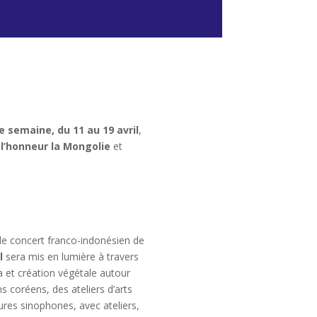
ne semaine,
du 11 au 19 avril
,
̀ l’honneur la Mongolie
et
t le concert franco-indonésien de
l
sera mis en lumière à travers
et création végétale autour
ms coréens, des ateliers d’arts
ltures sinophones, avec ateliers,