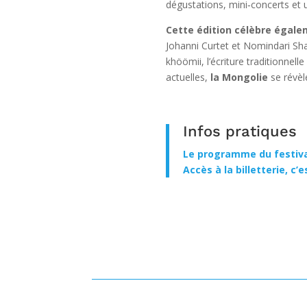
dégustations, mini‐concerts et 
Cette édition célèbre ég
Johanni Curtet et Nomindari Shag
khöömii, l’écriture traditionn
actuelles,
la Mongolie
se réve
Infos pratiques
Le programme du festival
Accès à la billetterie, c’es