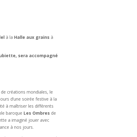
el
à la
Halle aux grains
à
uhubiette, sera accompagné
de créations mondiales, le
urs d’une soirée festive à la
é à maîtriser les différents
ble baroque
Les Ombres
de
ette a imaginé jouer avec
sance à nos jours.