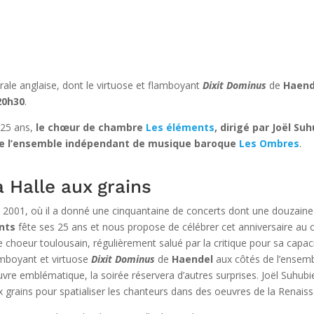
le anglaise, dont le virtuose et flamboyant
Dixit Dominus
de
Haend
20h30
.
 25 ans,
le chœur de chambre
Les éléments
, dirigé par Joël S
 de l’ensemble indépendant de musique baroque
Les Ombres
.
a Halle aux grains
 2001, où il a donné une cinquantaine de concerts dont une douzaine 
nts
fête ses 25 ans et nous propose de célébrer cet anniversaire au co
 choeur toulousain, régulièrement salué par la critique pour sa capacit
lamboyant et virtuose
Dixit Dominus
de
Haendel
aux côtés de l’ensem
uvre emblématique, la soirée réservera d’autres surprises. Joël Suhubi
aux grains pour spatialiser les chanteurs dans des oeuvres de la Renais