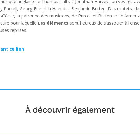
musique anglaise de Thomas Tallis à Jonathan Harvey ; un voyage av
ry Purcell, Georg-Friedrich Haendel, Benjamin Britten. Des motets, d
écile, la patronne des musiciens, de Purcell et Britten, et le fameux
heure pour laquelle
Les éléments
sont heureux de s’associer à l’en
uses reprises.
ant ce lien
À découvrir également