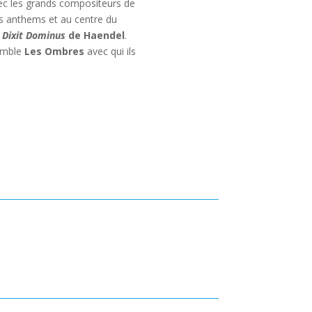
ec les grands compositeurs de
es anthems et au centre du
Dixit Dominus
de Haendel
.
semble
Les Ombres
avec qui ils