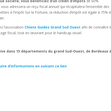
ue société, vous bénéficiez d’un crédit d’impôts
de 60%.
t
vous adressera un reçu fiscal annuel qui récapitulera l’ensemble des
tties à l’Impôt Sur la Fortune, la réduction d’impôt est égale à 75% 
an.
z l’association
Chiens Guides Grand Sud Ouest
afin de connaître l
age fiscal, tout en œuvrant pour le handicap visuel.
active dans 15 départements du grand Sud-Ouest, de Bordeaux 
uite d’informations en suivant ce lien