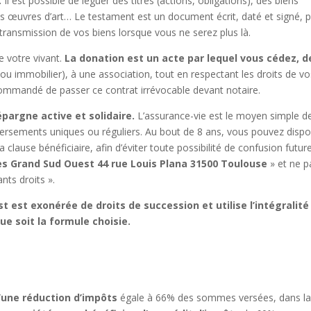
.
Il est possible de léguer des titres (actions, obligations), des biens
es œuvres d’art… Le testament est un document écrit, daté et signé, 
transmission de vos biens lorsque vous ne serez plus là.
e votre vivant.
La donation est un acte par lequel vous cédez, d
 ou immobilier), à une association, tout en respectant les droits de v
recommandé de passer ce contrat irrévocable devant notaire.
pargne active et solidaire.
L’assurance-vie est le moyen simple d
versements uniques ou réguliers. Au bout de 8 ans, vous pouvez disp
la clause bénéficiaire, afin d’éviter toute possibilité de confusion futur
es Grand Sud Ouest 44 rue Louis Plana 31500 Toulouse
» et ne p
nts droits ».
 est exonérée de droits de succession et utilise l’intégralité
ue soit la formule choisie.
d’une réduction d’impôts
égale à 66% des sommes versées, dans l