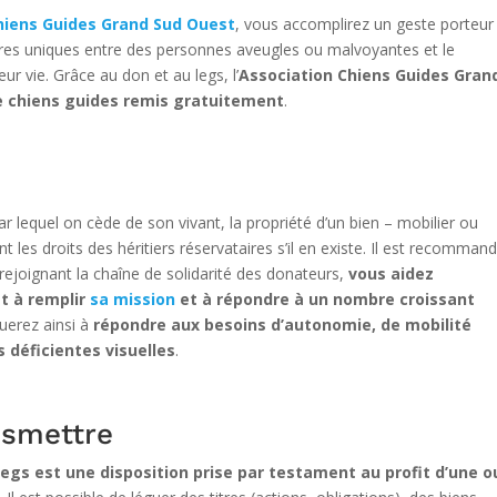
hiens Guides Grand Sud Ouest
, vous accomplirez un geste porteur
tres uniques entre des personnes aveugles ou malvoyantes et le
r vie. Grâce au don et au legs, l’
Association Chiens Guides Gran
e chiens guides remis gratuitement
.
ar lequel on cède de son vivant, la propriété d’un bien – mobilier ou
 les droits des héritiers réservataires s’il en existe. Il est recomman
 rejoignant la chaîne de solidarité des donateurs,
vous aidez
t à remplir
sa mission
et à répondre à un nombre croissant
uerez ainsi à
répondre aux besoins d’autonomie, de mobilité
 déficientes visuelles
.
nsmettre
legs est une disposition prise par testament au profit d’une o