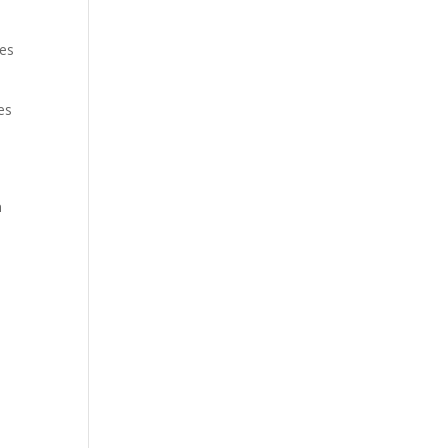
des
es
à