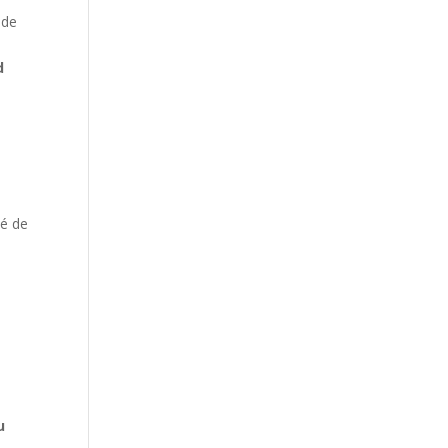
 de
d
dé de
u