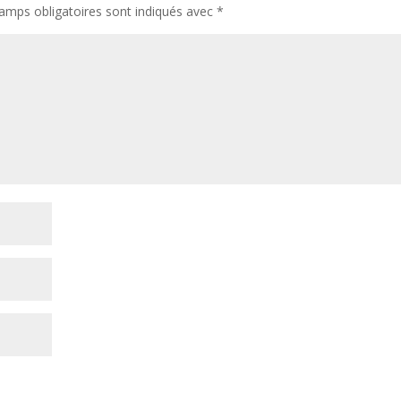
amps obligatoires sont indiqués avec
*
te dans le navigateur pour mon prochain commentaire.