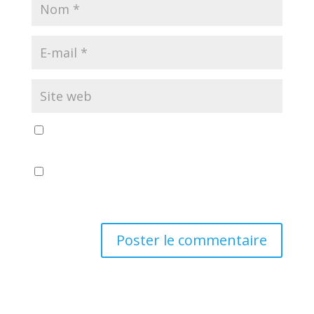
Enregistrer mon nom, mon e-mail et mon site dans
le navigateur pour mon prochain commentaire.
En utilisant ce formulaire, vous acceptez le
stockage et le traitement de vos données par ce
site web.
*