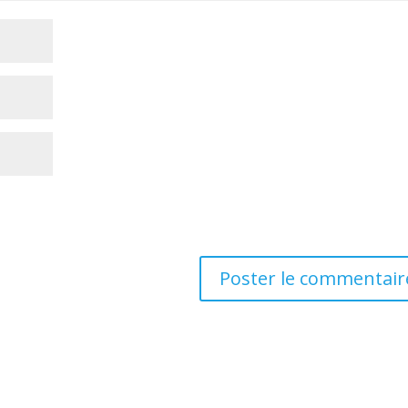
te dans le navigateur pour mon prochain commentaire.
stockage et le traitement de vos données par ce site web.
*