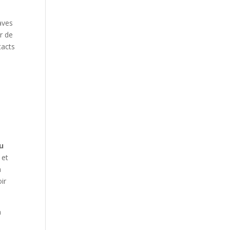
aves
r de
tacts
u
 et
a
ir
à