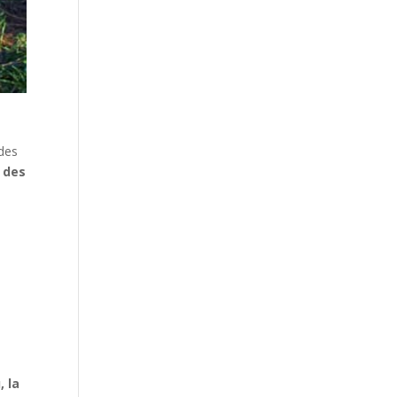
des
, des
, la