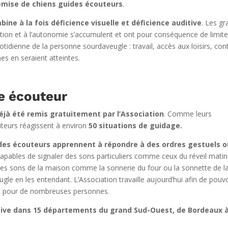
remise de chiens guides écouteurs
.
ine à la fois déficience visuelle et déficience auditive
. Les gr
ation et à l’autonomie s’accumulent et ont pour conséquence de limite
tidienne de la personne sourdaveugle : travail, accès aux loisirs, con
s en seraient atteintes.
e écouteur
éjà été remis gratuitement par l’Association
. Comme leurs
uteurs réagissent à environ
50 situations de guidage.
ides écouteurs apprennent à répondre à des ordres gestuels o
 capables de signaler des sons particuliers comme ceux du réveil matin
res sons de la maison comme la sonnerie du four ou la sonnette de l
ugle en les entendant. L’Association travaille aujourd’hui afin de pouvo
le pour de nombreuses personnes.
active dans 15 départements du grand Sud-Ouest, de Bordeaux 