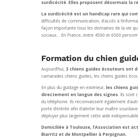
surdicécité
.
Elles proposent désormais la 
La surdicécité est un handicap rare qui comb
difficultés de communication, d’accès à l’inform
façon importante tous les domaines de la vie quo
sociaux… En France, entre 4500 et 6500 personne
Formation du chien guid
Aujourd’hui,
3 chiens guides écouteurs ont d
camarades chiens guides, les chiens guides éco
En plus du guidage en extérieur,
les chiens gu
directement en langue des signes
. Ils sont
du téléphone. Ils reconnaissent également d’aut
porte d’entrée afin d’alerter leur maître sourdave
déployer plus largement cette aide indispensab
Domiciliée à Toulouse, l’Association est 
Biarritz et de Montpellier à Perpignan.